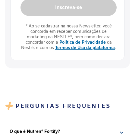
P
Inscreva-se
r
o
t
* Ao se cadastrar na nossa Newsletter, você
e
concorda em receber comunicações de
í
marketing da NESTLÉ®, bem como declara
n
concordar com a
Política de Privacidade
da
a
Nestlé, e com os
Termos de Uso da plataforma
.
F
i
b
r
a
A
l
i
PERGUNTAS FREQUENTES
m
e
n
t
a
O que é Nutren® Fortify?