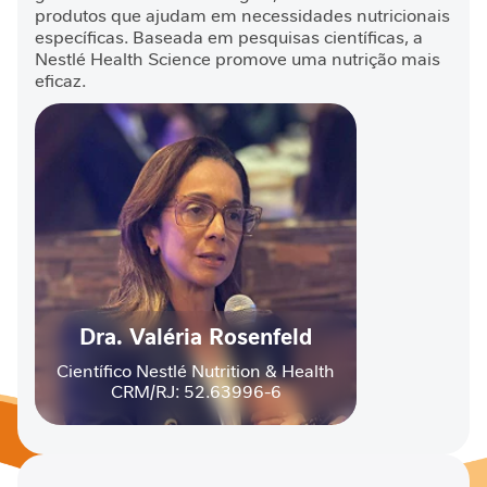
I
produtos que ajudam em necessidades nutricionais
m
específicas. Baseada em pesquisas científicas, a
u
Nestlé Health Science promove uma nutrição mais
n
eficaz.
i
d
a
d
e
M
o
b
i
l
Dra. Valéria Rosenfeld
i
Científico Nestlé Nutrition & Health
d
CRM/RJ: 52.63996-6
a
d
e
E