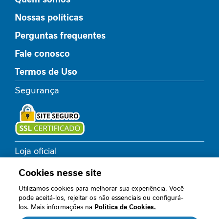
s
Nossas políticas
C
i
Perguntas frequentes
c
Fale conosco
a
t
Termos de Uso
r
i
Segurança
z
a
ç
ã
o
Loja oficial
I
n
Cookies nesse site
t
o
Utilizamos cookies para melhorar sua experiência. Você
Acompanhe nossos canais
l
pode aceitá-los, rejeitar os não essenciais ou configurá-
los. Mais informações na
e
Política de Cookies.
r