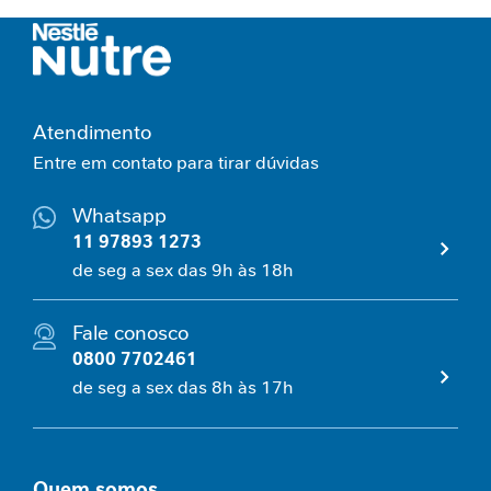
N
e
c
e
Atendimento
s
s
Entre em contato para tirar dúvidas
i
d
Whatsapp
a
11 97893 1273
d
e
de seg a sex das 9h às 18h
s
p
Fale conosco
r
0800 7702461
o
t
de seg a sex das 8h às 17h
e
i
c
a
Quem somos