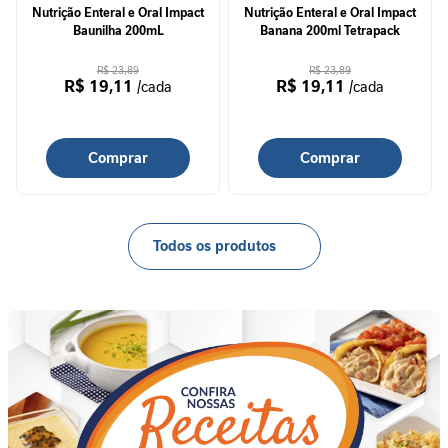
a
Nutrição Enteral e Oral Impact
Nutrição Enteral e Oral Impact
Baunilha 200mL
Banana 200ml Tetrapack
V
i
R$ 23,89
R$ 23,89
R$ 19,11
R$ 19,11
/cada
/cada
t
a
m
i
Comprar
Comprar
n
a
s
Todos os produtos
C
u
i
d
a
d
o
M
e
t