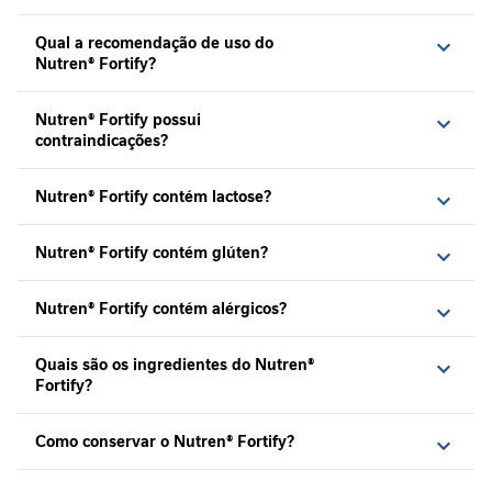
r
Qual a recomendação de uso do
Nutrição
Nutren® Fortify?
Clínica
J
Nutren® Fortify possui
o
contraindicações?
r
n
Nutren® Fortify contém lactose?
a
d
a
Nutren® Fortify contém glúten?
n
u
t
Nutren® Fortify contém alérgicos?
r
i
Quais são os ingredientes do Nutren®
c
Fortify?
i
o
n
Como conservar o Nutren® Fortify?
a
l