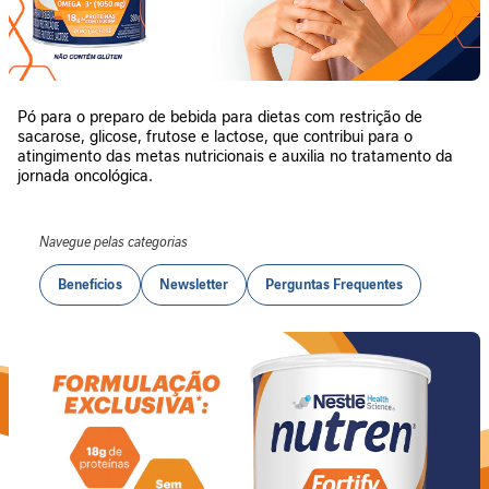
n
t
a
r
Pó para o preparo de bebida para dietas com restrição de
S
sacarose, glicose, frutose e lactose, que contribui para o
u
atingimento das metas nutricionais e auxilia no tratamento da
p
jornada oncológica.
o
r
t
Navegue pelas categorias
e
Benefícios
Newsletter
Perguntas Frequentes
J
o
r
n
a
d
a
G
L