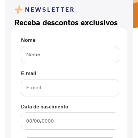
n
NEWSLETTER
v
e
Receba descontos exclusivos
l
h
e
Nome
c
i
m
e
n
t
E-mail
o
S
a
u
d
Data de nascimento
á
v
e
l