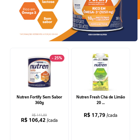
P
-
1
P
e
r
f
o
- 25%
r
m
a
n
c
e
Nutren Fortify Sem Sabor
Nutren Fresh Chá de Limão
360g
20 ...
S
a
R$ 17,79
/cada
R$ 141,89
ú
R$ 106,42
/cada
d
e
F