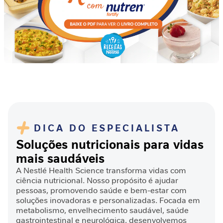
a
b
ó
l
i
c
o
A
n
t
i
DICA DO ESPECIALISTA
o
Soluções nutricionais para vidas
x
i
mais saudáveis
d
A Nestlé Health Science transforma vidas com
a
ciência nutricional. Nosso propósito é ajudar
n
pessoas, promovendo saúde e bem-estar com
t
soluções inovadoras e personalizadas. Focada em
e
metabolismo, envelhecimento saudável, saúde
gastrointestinal e neurológica, desenvolvemos