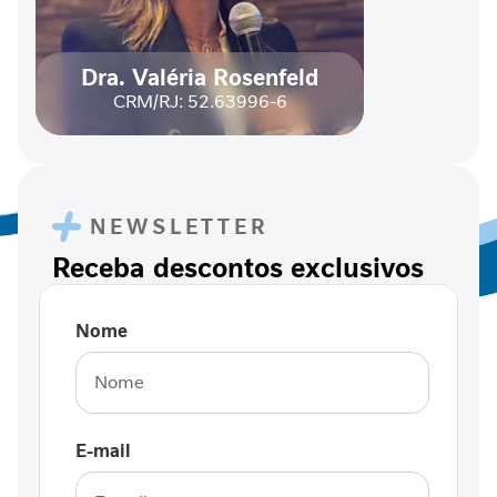
a
b
ó
Dra. Valéria Rosenfeld
l
CRM/RJ: 52.63996-6
i
c
o
A
NEWSLETTER
n
t
Receba descontos exclusivos
i
o
x
Nome
i
d
a
n
t
E-mail
e