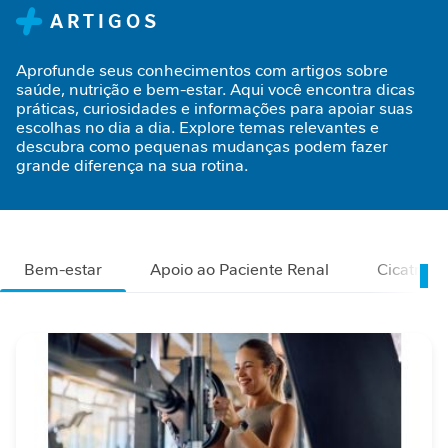
n
ARTIGOS
t
a
Aprofunde seus conhecimentos com artigos sobre
r
saúde, nutrição e bem-estar. Aqui você encontra dicas
práticas, curiosidades e informações para apoiar suas
S
escolhas no dia a dia. Explore temas relevantes e
u
descubra como pequenas mudanças podem fazer
p
grande diferença na sua rotina.
o
r
t
e
J
Bem-estar
Apoio ao Paciente Renal
Cicatriza
o
r
n
a
d
a
G
L