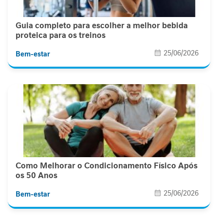
P
-
1
Guia completo para escolher a melhor bebida
proteica para os treinos
P
25/06/2026
e
Bem-estar
r
f
o
r
m
a
n
c
e
Como Melhorar o Condicionamento Físico Após
S
os 50 Anos
a
ú
25/06/2026
Bem-estar
d
e
F