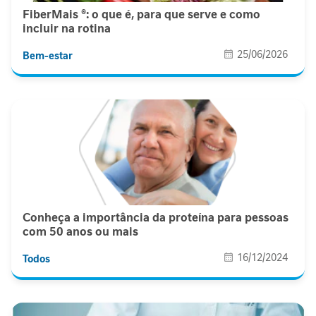
l
FiberMais ®: o que é, para que serve e como
i
incluir na rotina
c
o
25/06/2026
Bem-estar
R
e
l
a
x
a
m
e
n
t
Conheça a importância da proteína para pessoas
o
com 50 anos ou mais
16/12/2024
I
Todos
m
u
n