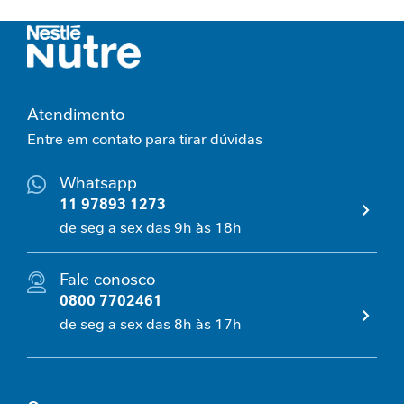
n
v
e
l
h
e
Atendimento
c
Entre em contato para tirar dúvidas
i
m
e
Whatsapp
n
11 97893 1273
t
de seg a sex das 9h às 18h
o
S
a
Fale conosco
u
0800 7702461
d
á
de seg a sex das 8h às 17h
v
e
l