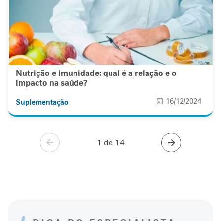
i
d
a
d
e
M
Nutrição e imunidade: qual é a relação e o
o
impacto na saúde?
b
i
16/12/2024
Suplementação
l
i
d
a
1 de 14
d
e
B
e
l
e
z