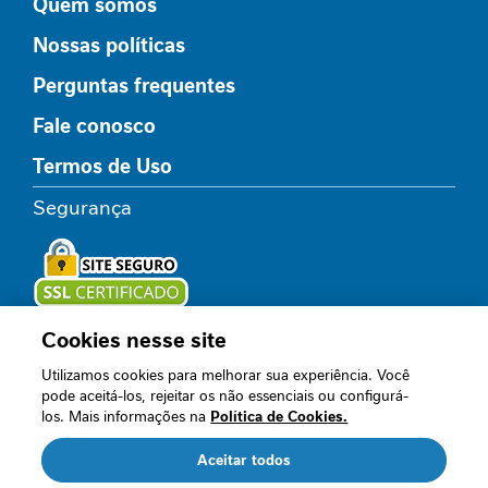
Quem somos
P
r
Nossas políticas
o
t
Perguntas frequentes
e
í
Fale conosco
n
a
Termos de Uso
Segurança
F
i
b
r
a
A
l
Cookies nesse site
Loja oficial
i
Utilizamos cookies para melhorar sua experiência. Você
m
pode aceitá-los, rejeitar os não essenciais ou configurá-
e
los. Mais informações na
Política de Cookies.
n
Acompanhe nossos canais
t
Aceitar todos
a