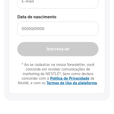
I
m
u
Data de nascimento
n
i
d
a
d
e
Inscreva-se
M
o
* Ao se cadastrar na nossa Newsletter, você
b
concorda em receber comunicações de
i
marketing da NESTLÉ®, bem como declara
l
concordar com a
Política de Privacidade
da
i
Nestlé, e com os
Termos de Uso da plataforma
.
d
a
d
e
E