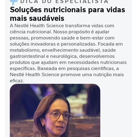
DICA DO ESPECIALISTA
a
Soluções nutricionais para vidas
mais saudáveis
V
i
A Nestlé Health Science transforma vidas com
t
ciência nutricional. Nosso propósito é ajudar
a
pessoas, promovendo saúde e bem-estar com
m
soluções inovadoras e personalizadas. Focada em
i
metabolismo, envelhecimento saudável, saúde
n
gastrointestinal e neurológica, desenvolvemos
a
produtos que ajudam em necessidades nutricionais
s
específicas. Baseada em pesquisas científicas, a
Nestlé Health Science promove uma nutrição mais
C
eficaz.
u
i
d
a
d
o
M
e
t