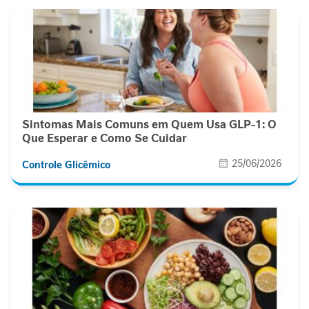
e
m
i
n
i
n
a
Sintomas Mais Comuns em Quem Usa GLP-1: O
C
Que Esperar e Como Se Cuidar
u
i
25/06/2026
Controle Glicêmico
d
a
d
o
M
e
t
a
b
ó