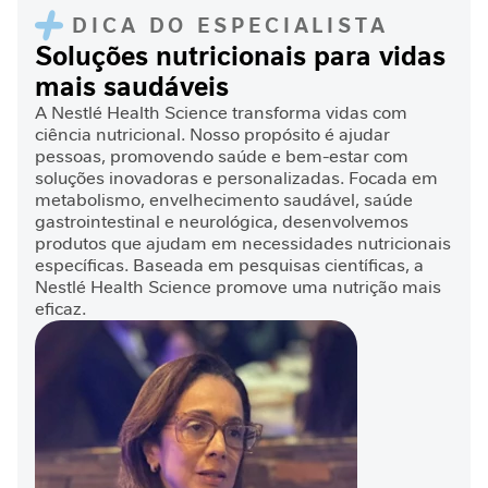
a
DICA DO ESPECIALISTA
Soluções nutricionais para vidas
V
mais saudáveis
i
t
A Nestlé Health Science transforma vidas com
a
ciência nutricional. Nosso propósito é ajudar
m
pessoas, promovendo saúde e bem-estar com
i
soluções inovadoras e personalizadas. Focada em
n
metabolismo, envelhecimento saudável, saúde
a
gastrointestinal e neurológica, desenvolvemos
s
produtos que ajudam em necessidades nutricionais
específicas. Baseada em pesquisas científicas, a
C
Nestlé Health Science promove uma nutrição mais
u
eficaz.
i
d
a
d
o
M
e
t