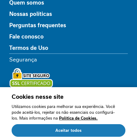
Quem somos
P
r
Nossas políticas
o
t
Perguntas frequentes
e
í
Fale conosco
n
a
Termos de Uso
F
Segurança
i
b
r
a
A
l
Cookies nesse site
Loja oficial
i
m
Utilizamos cookies para melhorar sua experiência. Você
pode aceitá-los, rejeitar os não essenciais ou configurá-
e
los. Mais informações na
Política de Cookies.
n
Acompanhe nossos canais
t
Aceitar todos
a