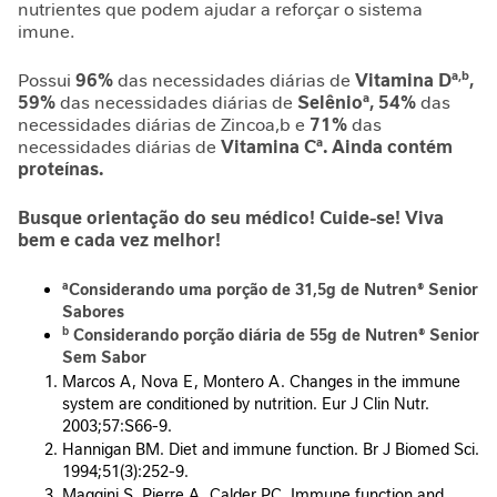
nutrientes que podem ajudar a reforçar o sistema
l
imune.
i
c
a,b
Possui
96%
das necessidades diárias de
Vitamina D
,
o
a
59%
das necessidades diárias de
Selênio
, 54%
das
necessidades diárias de Zincoa,b e
71%
das
R
a
necessidades diárias de
Vitamina C
. Ainda contém
e
proteínas.
l
a
Busque orientação do seu médico! Cuide-se! Viva
x
bem e cada vez melhor!
a
m
a
Considerando uma porção de 31,5g de Nutren® Senior
e
Sabores
n
b
Considerando porção diária de 55g de Nutren® Senior
t
Sem Sabor
o
Marcos A, Nova E, Montero A. Changes in the immune
system are conditioned by nutrition. Eur J Clin Nutr.
I
2003;57:S66-9.
m
Hannigan BM. Diet and immune function. Br J Biomed Sci.
u
1994;51(3):252-9.
n
Maggini S, Pierre A, Calder PC. Immune function and