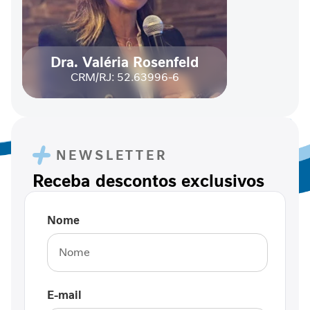
a
b
ó
l
Dra. Valéria Rosenfeld
i
CRM/RJ: 52.63996-6
c
o
A
n
NEWSLETTER
t
i
Receba descontos exclusivos
o
x
i
Nome
d
a
n
t
e
E-mail