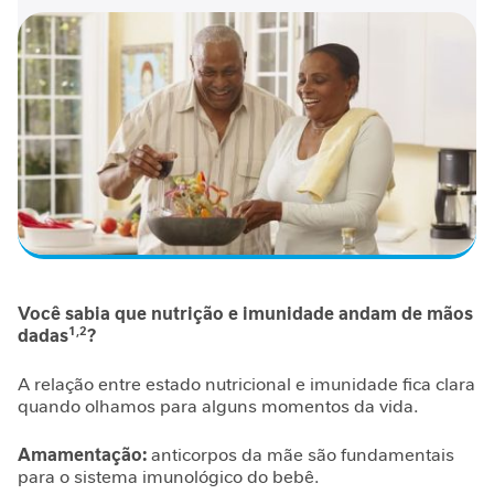
n
t
a
r
S
u
p
o
r
t
e
J
Você sabia que nutrição e imunidade andam de mãos
o
1,2
dadas
?
r
n
A relação entre estado nutricional e imunidade fica clara
a
quando olhamos para alguns momentos da vida.
d
a
Amamentação:
anticorpos da mãe são fundamentais
G
para o sistema imunológico do bebê.
L