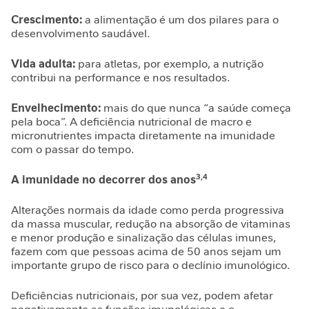
P
Crescimento:
a alimentação é um dos pilares para o
-
desenvolvimento saudável.
1
P
Vida adulta:
para atletas, por exemplo, a nutrição
e
contribui na performance e nos resultados.
r
f
Envelhecimento:
mais do que nunca “a saúde começa
o
pela boca”. A deficiência nutricional de macro e
r
micronutrientes impacta diretamente na imunidade
com o passar do tempo.
m
a
n
3,4
A imunidade no decorrer dos anos
c
e
Alterações normais da idade como perda progressiva
da massa muscular, redução na absorção de vitaminas
S
e menor produção e sinalização das células imunes,
a
fazem com que pessoas acima de 50 anos sejam um
ú
importante grupo de risco para o declínio imunológico.
d
e
Deficiências nutricionais, por sua vez, podem afetar
F