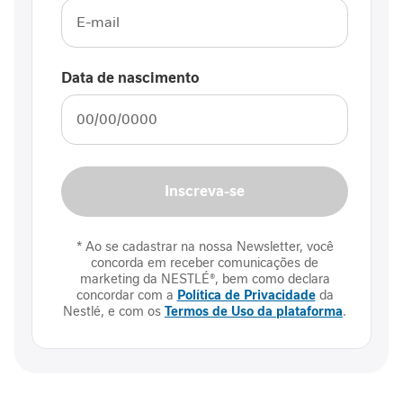
I
m
u
n
Data de nascimento
i
d
a
d
e
Inscreva-se
M
o
b
* Ao se cadastrar na nossa Newsletter, você
i
concorda em receber comunicações de
l
marketing da NESTLÉ®, bem como declara
i
concordar com a
Política de Privacidade
da
d
Nestlé, e com os
Termos de Uso da plataforma
.
a
d
e
E