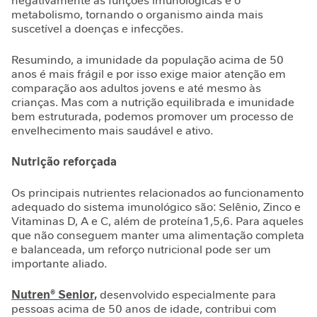
negativamente as funções imunológicas e o
e
metabolismo, tornando o organismo ainda mais
suscetível a doenças e infecções.
m
i
n
Resumindo, a imunidade da população acima de 50
i
anos é mais frágil e por isso exige maior atenção em
comparação aos adultos jovens e até mesmo às
n
crianças. Mas com a nutrição equilibrada e imunidade
a
bem estruturada, podemos promover um processo de
envelhecimento mais saudável e ativo.
C
u
Nutrição reforçada
i
d
a
Os principais nutrientes relacionados ao funcionamento
d
adequado do sistema imunológico são: Selênio, Zinco e
Vitaminas D, A e C, além de proteína1,5,6. Para aqueles
o
que não conseguem manter uma alimentação completa
M
e balanceada, um reforço nutricional pode ser um
e
importante aliado.
t
a
Nutren® Senior,
desenvolvido especialmente para
b
pessoas acima de 50 anos de idade, contribui com
ó