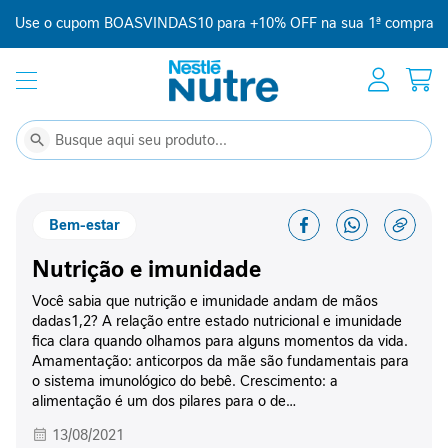
Use o cupom BOASVINDAS10 para +10% OFF na sua 1ª compra
Início
Suplementação
C
Buscar
Buscar
o
m
p
Bem-estar
l
e
Nutrição e imunidade
m
e
Você sabia que nutrição e imunidade andam de mãos
n
dadas1,2? A relação entre estado nutricional e imunidade
t
fica clara quando olhamos para alguns momentos da vida.
o
Amamentação: anticorpos da mãe são fundamentais para
a
o sistema imunológico do bebê. Crescimento: a
l
alimentação é um dos pilares para o de…
i
m
13/08/2021
e