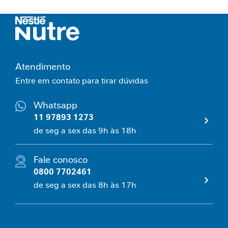
n
v
e
l
h
e
Atendimento
c
i
Entre em contato para tirar dúvidas
m
e
Whatsapp
n
11 97893 1273
t
de seg a sex das 9h às 18h
o
S
a
Fale conosco
u
0800 7702461
d
á
de seg a sex das 8h às 17h
v
e
l