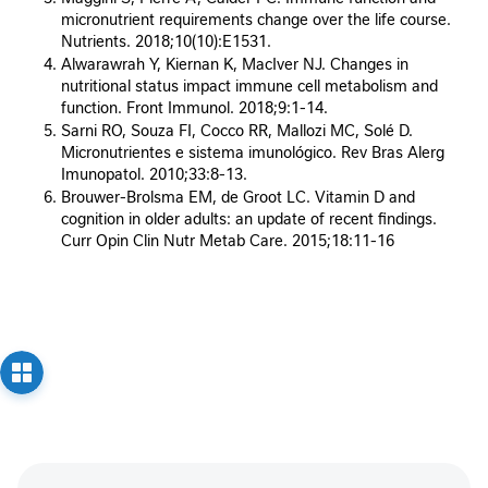
i
micronutrient requirements change over the life course.
d
Nutrients. 2018;10(10):E1531.
a
Alwarawrah Y, Kiernan K, MacIver NJ. Changes in
d
nutritional status impact immune cell metabolism and
e
function. Front Immunol. 2018;9:1-14.
Sarni RO, Souza FI, Cocco RR, Mallozi MC, Solé D.
M
Micronutrientes e sistema imunológico. Rev Bras Alerg
o
Imunopatol. 2010;33:8-13.
b
Brouwer-Brolsma EM, de Groot LC. Vitamin D and
i
cognition in older adults: an update of recent findings.
l
Curr Opin Clin Nutr Metab Care. 2015;18:11-16
i
d
a
d
e
B
e
l
e
z