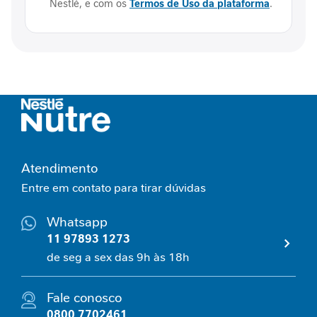
Nestlé, e com os
Termos de Uso da plataforma
.
â
n
c
i
a
g
a
s
t
r
o
Atendimento
i
Entre em contato para tirar dúvidas
n
t
Whatsapp
e
s
11 97893 1273
t
de seg a sex das 9h às 18h
i
n
a
Fale conosco
l
0800 7702461