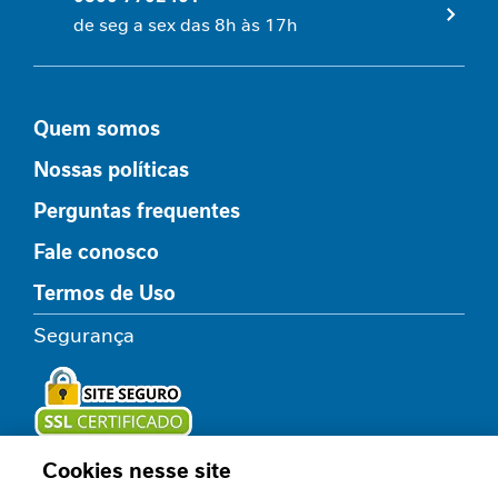
de seg a sex das 8h às 17h
A
p
o
i
Quem somos
o
a
Nossas políticas
o
p
Perguntas frequentes
a
c
Fale conosco
i
Termos de Uso
e
n
Segurança
t
e
r
e
n
a
Cookies nesse site
Loja oficial
l