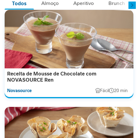
P
Almoço
Aperitivo
Brunch
Todos
-
1
P
e
r
f
o
r
m
a
Receita de Mousse de Chocolate com
n
NOVASOURCE Ren
c
Novasource
Fácil
20 min
e
S
a
ú
d
e
F