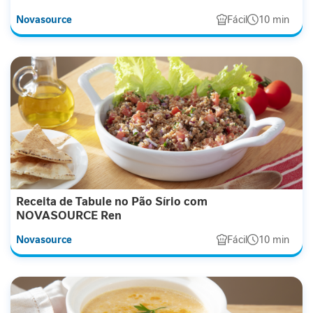
l
Novasource
Fácil
10 min
i
c
o
R
e
l
a
x
a
m
e
n
Receita de Tabule no Pão Sírio com
t
NOVASOURCE Ren
o
Novasource
Fácil
10 min
I
m
u
n