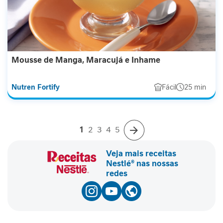
P
r
o
t
e
í
Mousse de Manga, Maracujá e Inhame
n
a
Nutren Fortify
Fácil
25 min
F
i
b
r
Você
Página
Página
Página
Página
1
2
3
4
5
esta
lendo
a
a
pagina
Página
Próximo
A
Veja mais receitas
l
Nestlé® nas nossas
i
redes
m
e
n
t
a