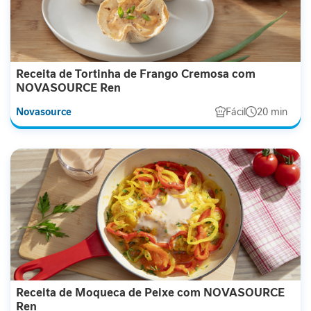
e
m
i
n
i
Receita de Tortinha de Frango Cremosa com
n
NOVASOURCE Ren
a
Novasource
Fácil
20 min
C
u
i
d
a
d
o
M
e
t
a
b
Receita de Moqueca de Peixe com NOVASOURCE
ó
Ren