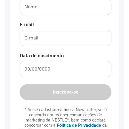
s
C
i
E-mail
c
a
t
r
i
Data de nascimento
z
a
ç
ã
o
Inscreva-se
I
n
t
* Ao se cadastrar na nossa Newsletter, você
o
concorda em receber comunicações de
l
marketing da NESTLÉ®, bem como declara
e
concordar com a
Política de Privacidade
da
r