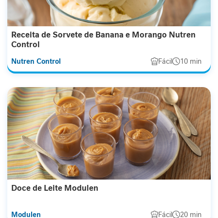
I
m
u
Receita de Sorvete de Banana e Morango Nutren
n
Control
i
d
Nutren Control
Fácil
10 min
a
d
e
M
o
b
i
l
i
d
a
d
Doce de Leite Modulen
e
Modulen
Fácil
20 min
E