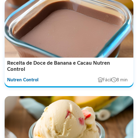
a
b
ó
l
i
c
o
A
Receita de Doce de Banana e Cacau Nutren
n
Control
t
i
Nutren Control
Fácil
8 min
o
x
i
d
a
n
t
e