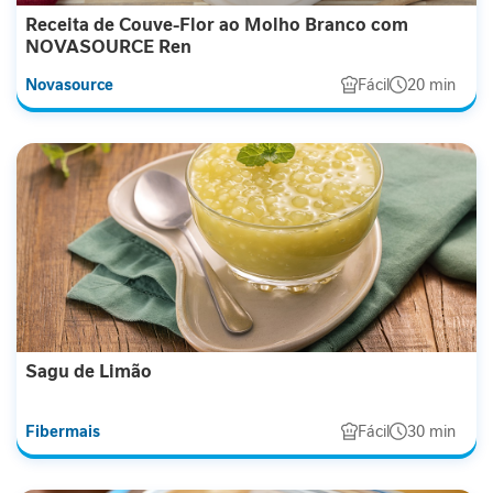
a
Receita de Couve-Flor ao Molho Branco com
NOVASOURCE Ren
V
i
Novasource
Fácil
20 min
t
a
m
i
n
a
s
C
u
i
d
Sagu de Limão
a
d
o
Fibermais
Fácil
30 min
M
e
t