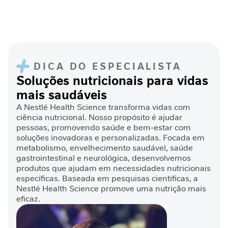
r
Nutrição
Clínica
J
o
DICA DO ESPECIALISTA
r
Soluções nutricionais para vidas
n
mais saudáveis
a
d
A Nestlé Health Science transforma vidas com
a
ciência nutricional. Nosso propósito é ajudar
n
pessoas, promovendo saúde e bem-estar com
u
soluções inovadoras e personalizadas. Focada em
t
metabolismo, envelhecimento saudável, saúde
r
gastrointestinal e neurológica, desenvolvemos
i
produtos que ajudam em necessidades nutricionais
c
específicas. Baseada em pesquisas científicas, a
i
Nestlé Health Science promove uma nutrição mais
o
eficaz.
n
a
l