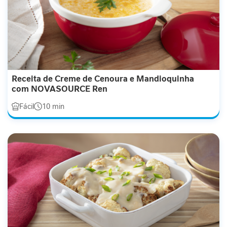
i
d
a
d
e
M
o
Receita de Creme de Cenoura e Mandioquinha
b
com NOVASOURCE Ren
i
Fácil
10 min
l
i
d
a
d
e
B
e
l
e
z