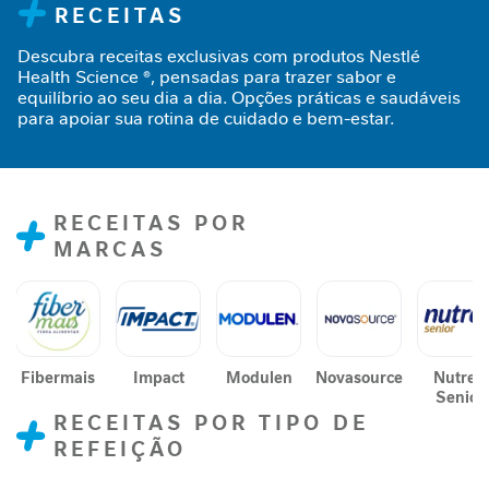
RECEITAS
n
t
Descubra receitas exclusivas com produtos Nestlé
a
Health Science ®, pensadas para trazer sabor e
r
equilíbrio ao seu dia a dia. Opções práticas e saudáveis
para apoiar sua rotina de cuidado e bem-estar.
S
u
p
o
r
RECEITAS POR
t
MARCAS
e
J
o
r
n
Fibermais
Impact
Modulen
Novasource
Nutren
a
Senior
d
RECEITAS POR TIPO DE
a
REFEIÇÃO
G
L