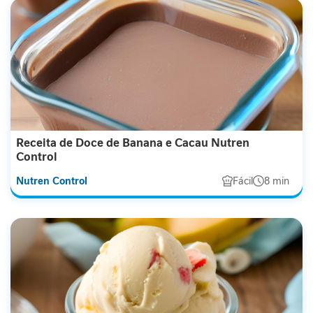
a
b
ó
l
i
c
o
A
Receita de Doce de Banana e Cacau Nutren
n
Control
t
i
Nutren Control
Fácil
8 min
o
x
i
d
a
n
t
e