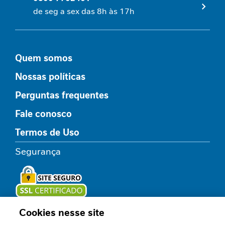
de seg a sex das 8h às 17h
A
p
o
i
Quem somos
o
a
Nossas políticas
o
p
Perguntas frequentes
a
c
Fale conosco
i
Termos de Uso
e
n
Segurança
t
e
r
e
n
a
Cookies nesse site
Loja oficial
l