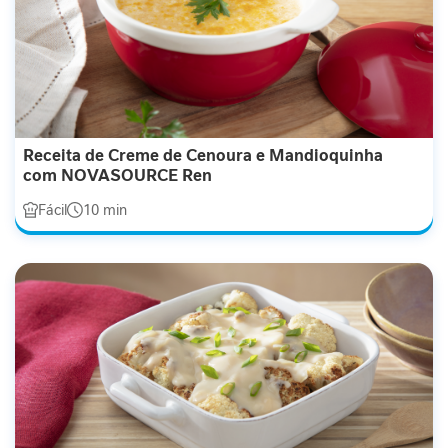
i
d
a
d
e
M
o
Receita de Creme de Cenoura e Mandioquinha
b
com NOVASOURCE Ren
i
Fácil
10 min
l
i
d
a
d
e
B
e
l
e
z