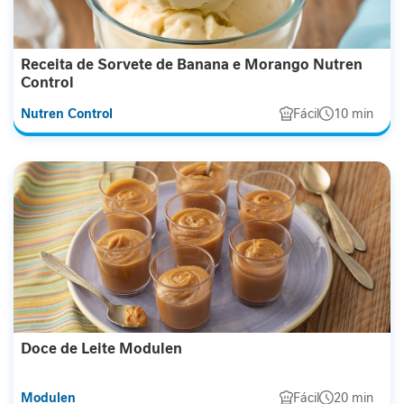
I
m
u
Receita de Sorvete de Banana e Morango Nutren
n
Control
i
d
Nutren Control
Fácil
10 min
a
d
e
M
o
b
i
l
i
d
a
d
Doce de Leite Modulen
e
Modulen
Fácil
20 min
E