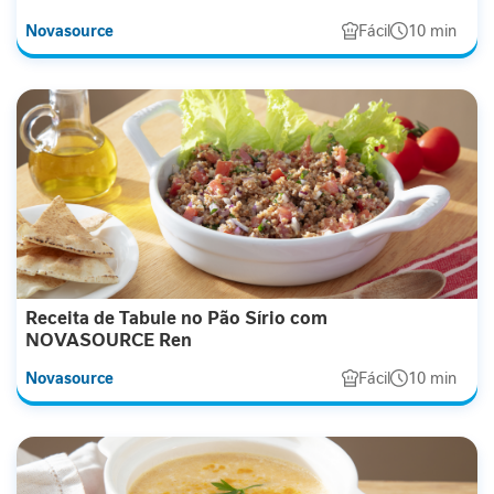
l
Novasource
Fácil
10 min
i
c
o
R
e
l
a
x
a
m
e
n
Receita de Tabule no Pão Sírio com
t
NOVASOURCE Ren
o
Novasource
Fácil
10 min
I
m
u
n