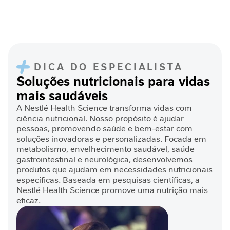
r
Nutrição
Clínica
J
o
DICA DO ESPECIALISTA
r
Soluções nutricionais para vidas
n
mais saudáveis
a
d
A Nestlé Health Science transforma vidas com
a
ciência nutricional. Nosso propósito é ajudar
n
pessoas, promovendo saúde e bem-estar com
u
soluções inovadoras e personalizadas. Focada em
t
metabolismo, envelhecimento saudável, saúde
r
gastrointestinal e neurológica, desenvolvemos
i
produtos que ajudam em necessidades nutricionais
c
específicas. Baseada em pesquisas científicas, a
i
Nestlé Health Science promove uma nutrição mais
o
eficaz.
n
a
l