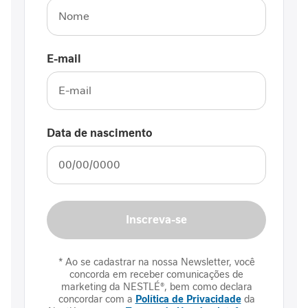
s
C
i
E-mail
c
a
t
r
i
Data de nascimento
z
a
ç
ã
o
Inscreva-se
I
n
t
* Ao se cadastrar na nossa Newsletter, você
o
concorda em receber comunicações de
l
marketing da NESTLÉ®, bem como declara
e
concordar com a
Política de Privacidade
da
r