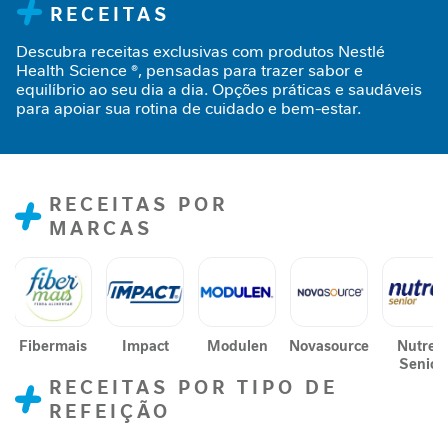
RECEITAS
n
t
Descubra receitas exclusivas com produtos Nestlé
a
Health Science ®, pensadas para trazer sabor e
r
equilíbrio ao seu dia a dia. Opções práticas e saudáveis
para apoiar sua rotina de cuidado e bem-estar.
S
u
p
o
r
RECEITAS POR
t
MARCAS
e
J
o
r
n
Fibermais
Impact
Modulen
Novasource
Nutren
a
Senior
d
RECEITAS POR TIPO DE
a
REFEIÇÃO
G
L