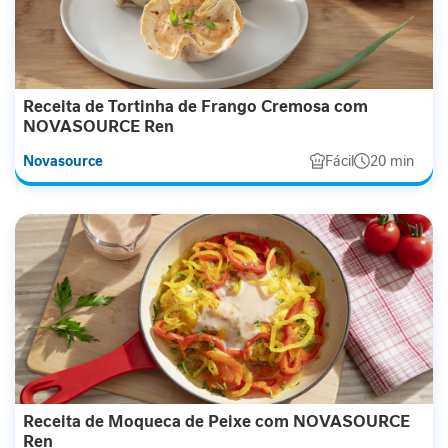
e
m
i
n
i
Receita de Tortinha de Frango Cremosa com
n
NOVASOURCE Ren
a
Novasource
Fácil
20 min
C
u
i
d
a
d
o
M
e
t
a
b
Receita de Moqueca de Peixe com NOVASOURCE
ó
Ren