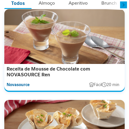
P
Almoço
Aperitivo
Brunch
Todos
-
1
P
e
r
f
o
r
m
a
Receita de Mousse de Chocolate com
n
NOVASOURCE Ren
c
Novasource
Fácil
20 min
e
S
a
ú
d
e
F