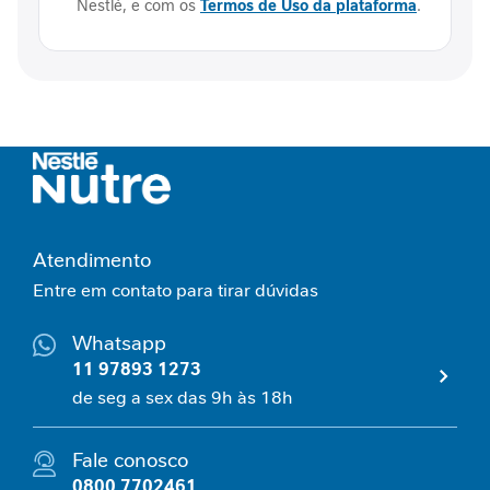
Nestlé, e com os
Termos de Uso da plataforma
.
â
n
c
i
a
g
a
s
t
r
o
Atendimento
i
Entre em contato para tirar dúvidas
n
t
Whatsapp
e
s
11 97893 1273
t
de seg a sex das 9h às 18h
i
n
a
Fale conosco
l
0800 7702461