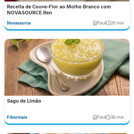
a
Receita de Couve-Flor ao Molho Branco com
NOVASOURCE Ren
V
i
Novasource
Fácil
20 min
t
a
m
i
n
a
s
C
u
i
d
Sagu de Limão
a
d
o
Fibermais
Fácil
30 min
M
e
t