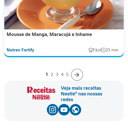
P
r
o
t
e
í
Mousse de Manga, Maracujá e Inhame
n
a
Nutren Fortify
Fácil
25 min
F
i
b
r
Você
Página
Página
Página
Página
1
2
3
4
5
esta
lendo
a
a
pagina
Página
Próximo
A
Veja mais receitas
l
Nestlé® nas nossas
i
redes
m
e
n
t
a