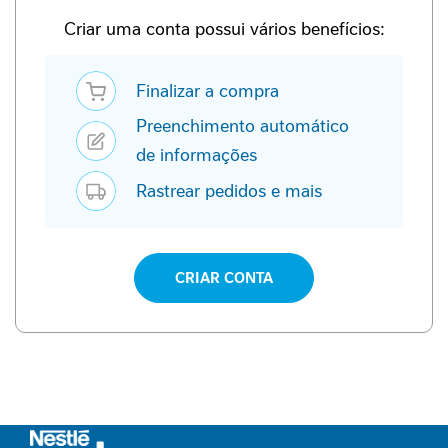
P
-
Criar uma conta possui vários benefícios:
1
Finalizar a compra
P
e
Preenchimento automático
r
f
de informações
o
Rastrear pedidos e mais
r
m
a
n
c
CRIAR CONTA
e
S
a
ú
d
e
F