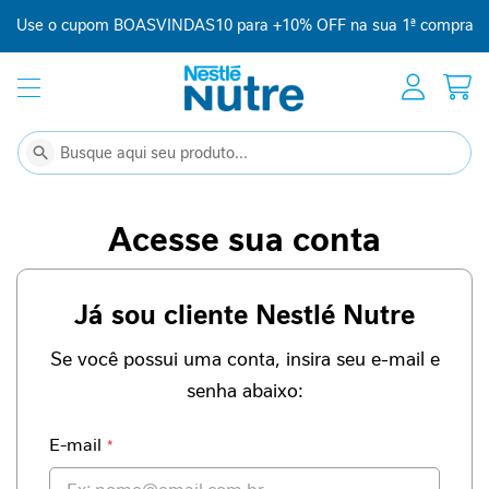
Use o cupom BOASVINDAS10 para +10% OFF na sua 1ª compra
Início
Suplementação
C
Buscar
Buscar
o
m
p
Acesse sua conta
l
e
m
Já sou cliente Nestlé Nutre
e
n
t
Se você possui uma conta, insira seu e-mail e
o
senha abaixo:
a
l
i
E-mail
m
e