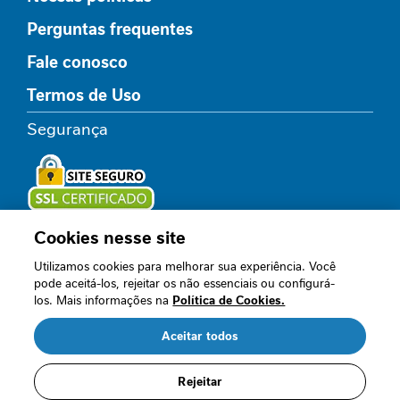
l
Perguntas frequentes
i
c
Fale conosco
o
Termos de Uso
R
e
Segurança
l
a
x
a
m
e
Cookies nesse site
Loja oficial
n
Utilizamos cookies para melhorar sua experiência. Você
t
pode aceitá-los, rejeitar os não essenciais ou configurá-
o
los. Mais informações na
Política de Cookies.
Acompanhe nossos canais
I
Aceitar todos
m
u
n
Rejeitar