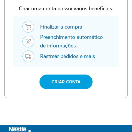
P
-
Criar uma conta possui vários benefícios:
1
Finalizar a compra
P
e
Preenchimento automático
r
f
de informações
o
Rastrear pedidos e mais
r
m
a
n
c
CRIAR CONTA
e
S
a
ú
d
e
F