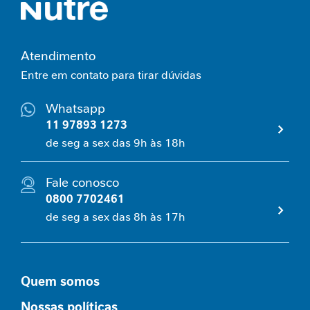
e
m
i
Atendimento
n
i
Entre em contato para tirar dúvidas
n
a
Whatsapp
11 97893 1273
C
de seg a sex das 9h às 18h
u
i
d
Fale conosco
a
0800 7702461
d
o
de seg a sex das 8h às 17h
M
e
t
a
Quem somos
b
ó
Nossas políticas