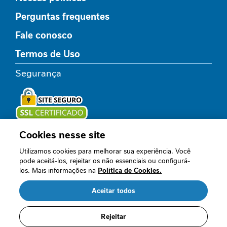
l
Perguntas frequentes
i
c
Fale conosco
o
Termos de Uso
R
e
Segurança
l
a
x
a
m
e
Cookies nesse site
Loja oficial
n
Utilizamos cookies para melhorar sua experiência. Você
t
pode aceitá-los, rejeitar os não essenciais ou configurá-
o
los. Mais informações na
Política de Cookies.
Acompanhe nossos canais
I
Aceitar todos
m
u
n
Rejeitar