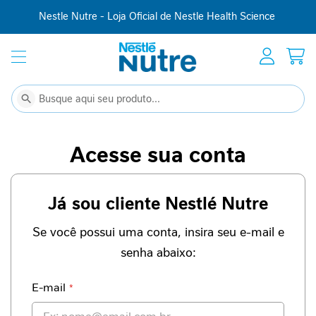
Nestle Nutre - Loja Oficial de Nestle Health Science
Início
Suplementação
C
Buscar
Buscar
o
m
p
Acesse sua conta
l
e
m
Já sou cliente Nestlé Nutre
e
n
t
Se você possui uma conta, insira seu e-mail e
o
senha abaixo:
a
l
i
E-mail
m
e