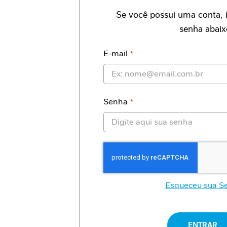
Antioxidante
Se você possui uma conta, i
Imunidade
senha abaix
Mobilidade
Envelhecimento
Saudável
E-mail
Proteína
Fibra
Alimentar
Nutrição
Senha
Clínica
Jornada
nutricional
Necessidades
proteicas
Cicatrização
Intolerância
gastrointestinal
Esqueceu sua S
Apoio
ao
paciente
renal
ENTRAR