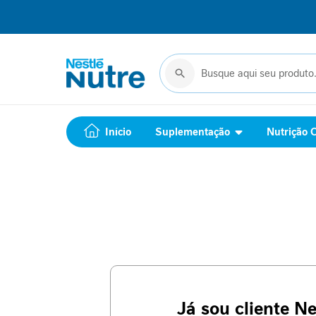
Início
Suplementação
Complemento
Buscar
Buscar
alimentar
Suporte
Jornada
GLP-
Início
Suplementação
Nutrição C
1
Performance
Saúde
Feminina
Cuidado
Metabólico
Relaxamento
Imunidade
Mobilidade
Beleza
Vitaminas
Cuidado
Já sou cliente Ne
Metabólico