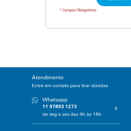
Desnutrição
Jornada
Cirúrgica
Apoio
na
doença
inflamatória
intestinal
Controle
glicêmico
Espessante
Cuidados
na
Atendimento
oncologia
Nutrição
Entre em contato para tirar dúvidas
Pediátrica
Nutrição
Whatsapp
Enteral/Oral
11 97893 1273
Intolerância
gastrointestinal
de seg a sex das 9h às 18h
Desnutrição
Fórmula