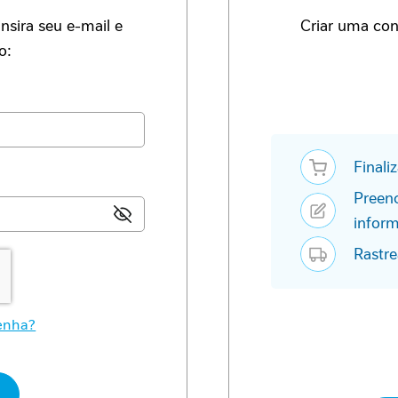
nsira seu e-mail e
Criar uma cont
o:
Finali
Preen
infor
Rastre
enha?