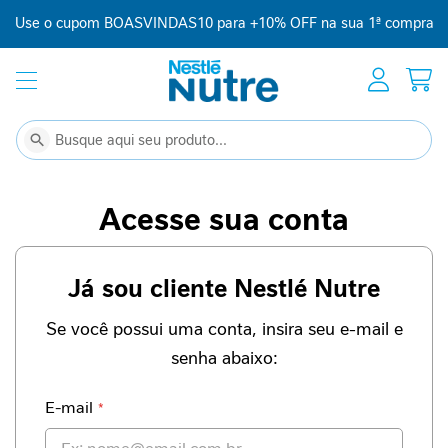
Use o cupom BOASVINDAS10 para +10% OFF na sua 1ª compra
Início
Suplementação
C
Buscar
Buscar
o
m
p
Acesse sua conta
l
e
m
Já sou cliente Nestlé Nutre
e
n
t
Se você possui uma conta, insira seu e-mail e
o
senha abaixo:
a
l
i
E-mail
m
e