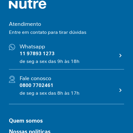
e
m
i
Atendimento
n
i
Entre em contato para tirar dúvidas
n
a
Whatsapp
11 97893 1273
C
de seg a sex das 9h às 18h
u
i
d
Fale conosco
a
0800 7702461
d
o
de seg a sex das 8h às 17h
M
e
t
a
Quem somos
b
ó
Nossas políticas