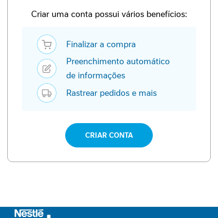
P
-
Criar uma conta possui vários benefícios:
1
Finalizar a compra
P
e
Preenchimento automático
r
f
de informações
o
Rastrear pedidos e mais
r
m
a
n
c
CRIAR CONTA
e
S
a
ú
d
e
F