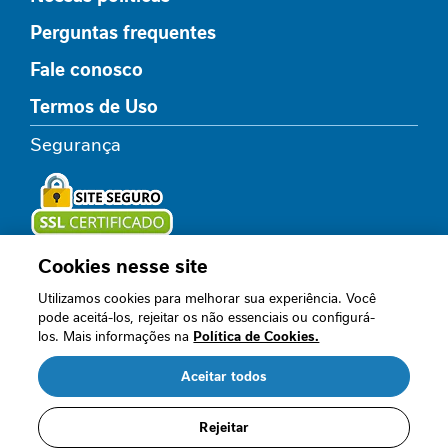
l
Perguntas frequentes
i
c
Fale conosco
o
Termos de Uso
R
e
Segurança
l
a
x
a
m
e
Cookies nesse site
Loja oficial
n
Utilizamos cookies para melhorar sua experiência. Você
t
pode aceitá-los, rejeitar os não essenciais ou configurá-
o
los. Mais informações na
Política de Cookies.
Acompanhe nossos canais
I
Aceitar todos
m
u
n
Rejeitar