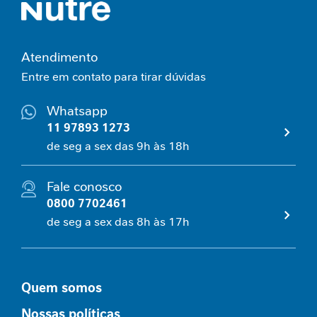
e
m
i
Atendimento
n
i
Entre em contato para tirar dúvidas
n
a
Whatsapp
11 97893 1273
C
de seg a sex das 9h às 18h
u
i
d
Fale conosco
a
0800 7702461
d
o
de seg a sex das 8h às 17h
M
e
t
a
Quem somos
b
ó
Nossas políticas