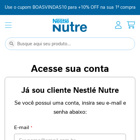
Use o cupom BOASVINDAS10 para +10% OFF na sua 1ª compra
Início
Suplementação
C
Buscar
Buscar
o
m
p
Acesse sua conta
l
e
m
Já sou cliente Nestlé Nutre
e
n
t
Se você possui uma conta, insira seu e-mail e
o
senha abaixo:
a
l
i
E-mail
m
e