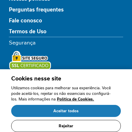
l
Perguntas frequentes
i
c
Fale conosco
o
Termos de Uso
R
e
Segurança
l
a
x
a
m
e
Cookies nesse site
Loja oficial
n
Utilizamos cookies para melhorar sua experiência. Você
t
pode aceitá-los, rejeitar os não essenciais ou configurá-
o
los. Mais informações na
Política de Cookies.
Acompanhe nossos canais
I
Aceitar todos
m
u
n
Rejeitar