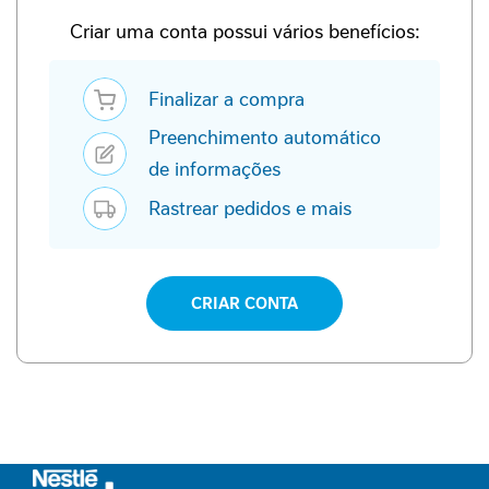
P
-
Criar uma conta possui vários benefícios:
1
Finalizar a compra
P
e
Preenchimento automático
r
f
de informações
o
Rastrear pedidos e mais
r
m
a
n
c
CRIAR CONTA
e
S
a
ú
d
e
F