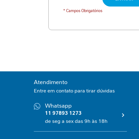
Desnutrição
Jornada
Cirúrgica
Apoio
na
doença
inflamatória
intestinal
Controle
glicêmico
Espessante
Cuidados
na
Atendimento
oncologia
Nutrição
Entre em contato para tirar dúvidas
Pediátrica
Nutrição
Whatsapp
Enteral/Oral
11 97893 1273
Intolerância
gastrointestinal
de seg a sex das 9h às 18h
Desnutrição
Fórmula