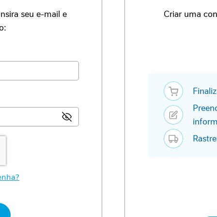
nsira seu e-mail e
Criar uma cont
o:
Finali
Preen
infor
Rastre
enha?