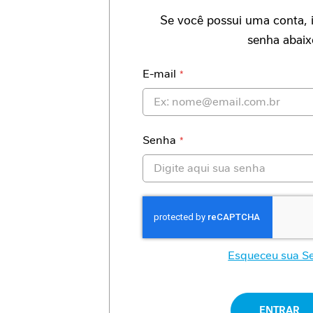
Antioxidante
Se você possui uma conta, i
Imunidade
senha abaix
Mobilidade
Envelhecimento
Saudável
E-mail
Proteína
Fibra
Alimentar
Nutrição
Senha
Clínica
Jornada
nutricional
Necessidades
proteicas
Cicatrização
Intolerância
gastrointestinal
Esqueceu sua S
Apoio
ao
paciente
renal
ENTRAR