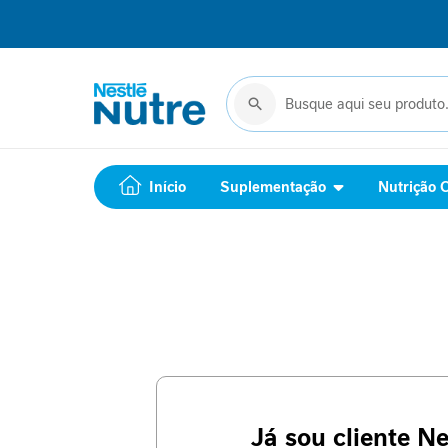
Início
Suplementação
Complemento
Buscar
Buscar
alimentar
Suporte
Jornada
GLP-
Início
Suplementação
Nutrição C
1
Performance
Saúde
Feminina
Cuidado
Metabólico
Relaxamento
Imunidade
Mobilidade
Beleza
Vitaminas
Cuidado
Já sou cliente Ne
Metabólico