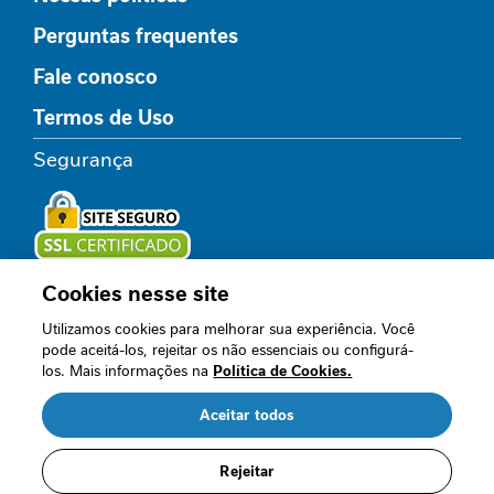
l
Perguntas frequentes
i
c
Fale conosco
o
Termos de Uso
R
e
Segurança
l
a
x
a
m
e
Cookies nesse site
Loja oficial
n
Utilizamos cookies para melhorar sua experiência. Você
t
pode aceitá-los, rejeitar os não essenciais ou configurá-
o
los. Mais informações na
Política de Cookies.
Acompanhe nossos canais
I
Aceitar todos
m
u
n
Rejeitar