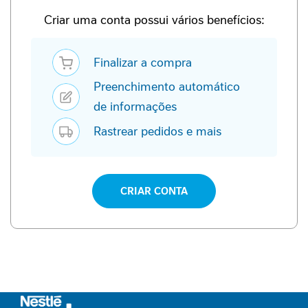
P
-
Criar uma conta possui vários benefícios:
1
Finalizar a compra
P
e
Preenchimento automático
r
f
de informações
o
Rastrear pedidos e mais
r
m
a
n
c
CRIAR CONTA
e
S
a
ú
d
e
F