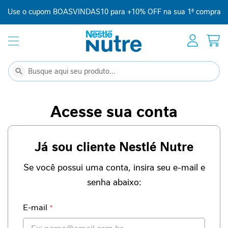
Use o cupom BOASVINDAS10 para +10% OFF na sua 1ª compra
Início
Suplementação
C
Buscar
Buscar
o
m
p
Acesse sua conta
l
e
m
Já sou cliente Nestlé Nutre
e
n
t
Se você possui uma conta, insira seu e-mail e
o
senha abaixo:
a
l
i
E-mail
m
e