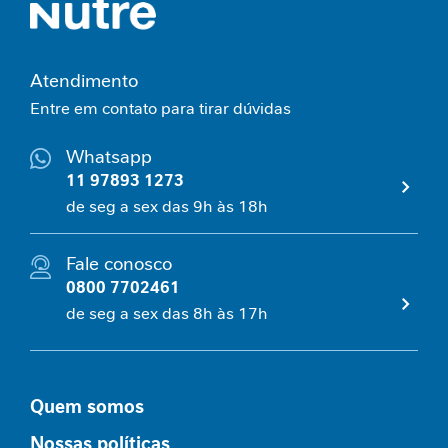
e
m
i
Atendimento
n
i
Entre em contato para tirar dúvidas
n
a
Whatsapp
11 97893 1273
C
de seg a sex das 9h às 18h
u
i
d
Fale conosco
a
0800 7702461
d
o
de seg a sex das 8h às 17h
M
e
t
a
Quem somos
b
ó
Nossas políticas