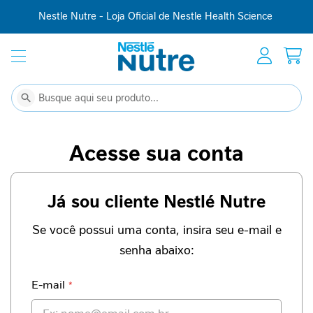
Nestle Nutre - Loja Oficial de Nestle Health Science
Início
Suplementação
C
Buscar
Buscar
o
m
p
Acesse sua conta
l
e
m
Já sou cliente Nestlé Nutre
e
n
t
Se você possui uma conta, insira seu e-mail e
o
senha abaixo:
a
l
i
E-mail
m
e