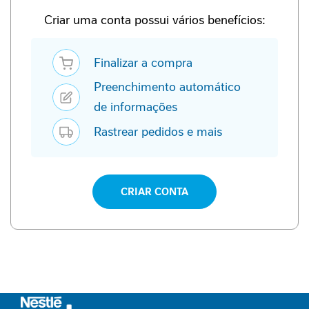
P
-
Criar uma conta possui vários benefícios:
1
Finalizar a compra
P
e
Preenchimento automático
r
f
de informações
o
Rastrear pedidos e mais
r
m
a
n
c
CRIAR CONTA
e
S
a
ú
d
e
F