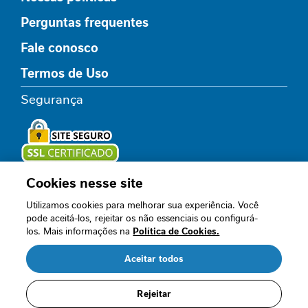
l
Perguntas frequentes
i
c
Fale conosco
o
Termos de Uso
R
e
Segurança
l
a
x
a
m
e
Cookies nesse site
Loja oficial
n
Utilizamos cookies para melhorar sua experiência. Você
t
pode aceitá-los, rejeitar os não essenciais ou configurá-
o
los. Mais informações na
Política de Cookies.
Acompanhe nossos canais
I
Aceitar todos
m
u
n
Rejeitar