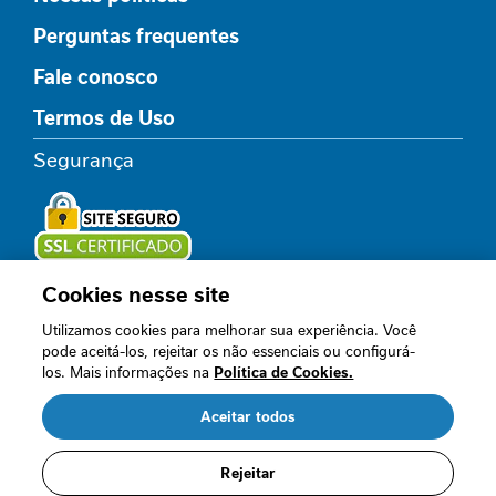
l
Perguntas frequentes
i
c
Fale conosco
o
Termos de Uso
R
e
Segurança
l
a
x
a
m
e
Cookies nesse site
Loja oficial
n
Utilizamos cookies para melhorar sua experiência. Você
t
pode aceitá-los, rejeitar os não essenciais ou configurá-
o
los. Mais informações na
Política de Cookies.
Acompanhe nossos canais
I
Aceitar todos
m
u
n
Rejeitar