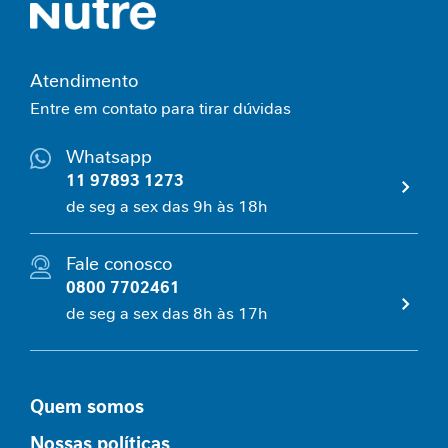
e
m
i
Atendimento
n
i
Entre em contato para tirar dúvidas
n
a
Whatsapp
11 97893 1273
C
de seg a sex das 9h às 18h
u
i
d
Fale conosco
a
0800 7702461
d
o
de seg a sex das 8h às 17h
M
e
t
a
Quem somos
b
ó
Nossas políticas