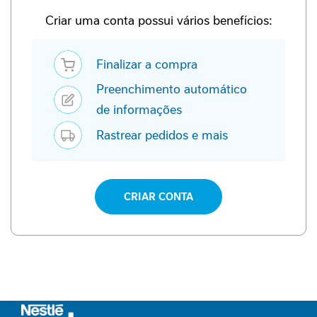
P
-
Criar uma conta possui vários benefícios:
1
Finalizar a compra
P
e
Preenchimento automático
r
f
de informações
o
Rastrear pedidos e mais
r
m
a
n
c
CRIAR CONTA
e
S
a
ú
d
e
F