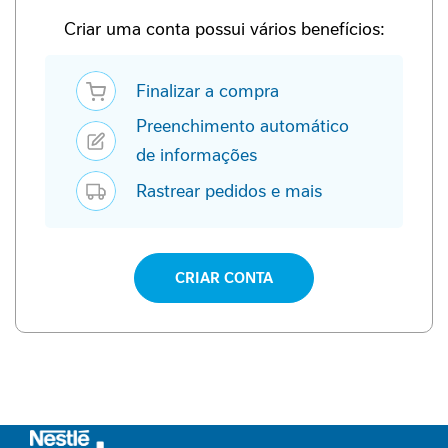
P
-
Criar uma conta possui vários benefícios:
1
Finalizar a compra
P
e
Preenchimento automático
r
f
de informações
o
Rastrear pedidos e mais
r
m
a
n
c
CRIAR CONTA
e
S
a
ú
d
e
F