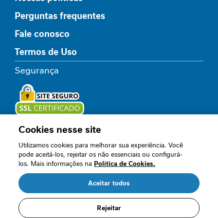
l
Perguntas frequentes
i
c
Fale conosco
o
Termos de Uso
R
e
Segurança
l
a
x
a
m
e
Cookies nesse site
Loja oficial
n
Utilizamos cookies para melhorar sua experiência. Você
t
pode aceitá-los, rejeitar os não essenciais ou configurá-
o
los. Mais informações na
Política de Cookies.
Acompanhe nossos canais
I
Aceitar todos
m
u
n
Rejeitar