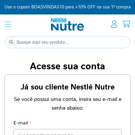
Use o cupom BOASVINDAS10 para +10% OFF na sua 1ª compra
Início
Suplementação
C
Buscar
Buscar
o
m
p
Acesse sua conta
l
e
m
Já sou cliente Nestlé Nutre
e
n
t
Se você possui uma conta, insira seu e-mail e
o
senha abaixo:
a
l
i
E-mail
m
e