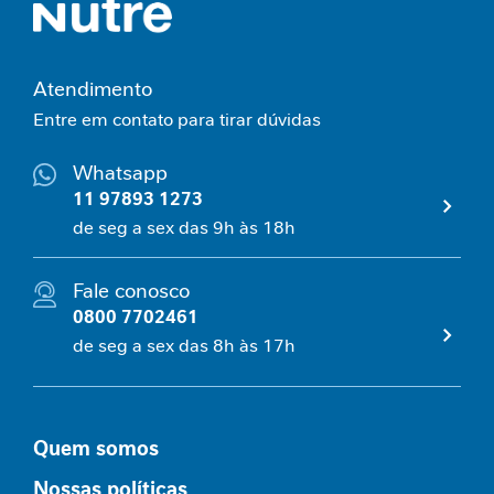
e
m
i
Atendimento
n
i
Entre em contato para tirar dúvidas
n
a
Whatsapp
11 97893 1273
C
de seg a sex das 9h às 18h
u
i
d
Fale conosco
a
0800 7702461
d
o
de seg a sex das 8h às 17h
M
e
t
a
Quem somos
b
ó
Nossas políticas