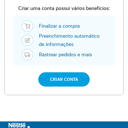
P
-
Criar uma conta possui vários benefícios:
1
Finalizar a compra
P
e
Preenchimento automático
r
f
de informações
o
Rastrear pedidos e mais
r
m
a
n
c
CRIAR CONTA
e
S
a
ú
d
e
F